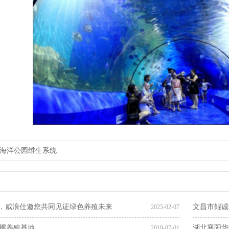
海洋公园维生系统
州，威浪仕邀您共同见证绿色养殖未来
文昌市鲲诚
2025-02-07
螺养殖基地
湖北襄阳华
2019-07-01