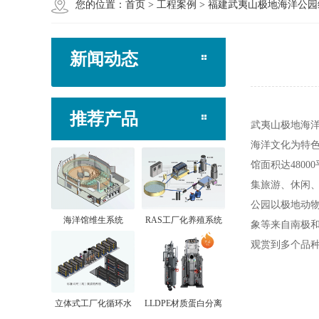
您的位置：
首页
>
工程案例
>
福建武夷山极地海洋公园
新闻动态
推荐产品
武夷山极地海洋
海洋文化为特
馆面积达480
集旅游、休闲
公园以极地动
海洋馆维生系统
RAS工厂化养殖系统
象等来自南极和
观赏到多个品
立体式工厂化循环水
LLDPE材质蛋白分离