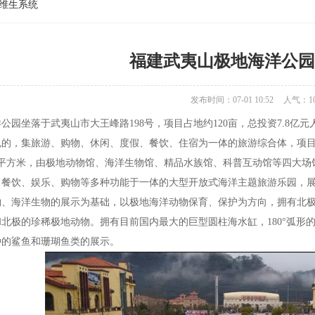
维生系统
福建武夷山极地海洋公园
发布时间：07-01 10:52
人气：
1
公园坐落于武夷山市大王峰路198号，项目占地约120亩，总投资7.8
色的，集旅游、购物、休闲、度假、餐饮、住宿为一体的旅游综合体，项
00平方米，由极地动物馆、海洋生物馆、精品水族馆、科普互动馆等四大
、餐饮、娱乐、购物等多种功能于一体的大型开放式海洋主题旅游乐园，
物、海洋生物的展示为基础，以极地海洋动物保育、保护为方向，拥有北
北极的珍稀极地动物。拥有目前国内最大的巨型圆柱海水缸，180°弧形
种的鲨鱼和珊瑚鱼类的展示。