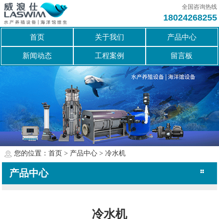
全国咨询热线
18024268255
首页
关于我们
产品中心
新闻动态
工程案例
留言板
您的位置：
首页
>
产品中心
>
冷水机
产品中心
维生系统
蛋白分离系统
转鼓过滤器
生化过滤系统
物理过滤系统
循环系统
杀菌消毒系统
制氧系统
恒温系统
养殖灯
智能电柜
过滤滤料
冷水机