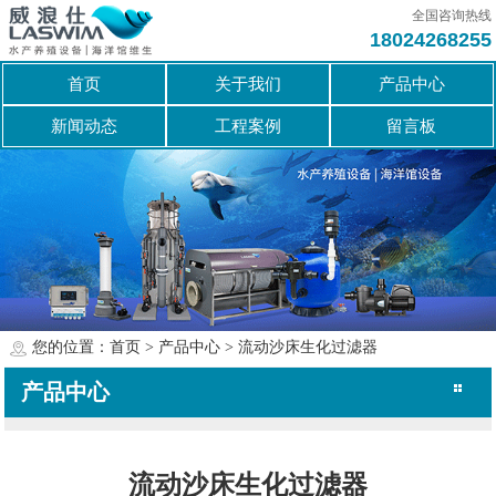
全国咨询热线
18024268255
首页
关于我们
产品中心
新闻动态
工程案例
留言板
您的位置：
首页
>
产品中心
>
流动沙床生化过滤器
产品中心
维生系统
蛋白分离系统
转鼓过滤器
生化过滤系统
物理过滤系统
循环系统
杀菌消毒系统
制氧系统
恒温系统
养殖灯
智能电柜
过滤滤料
流动沙床生化过滤器